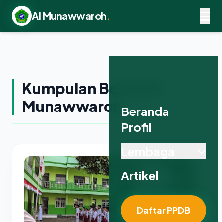
Al Munawwaroh
.
Kumpulan Berita Al
Munawwaroh
Beranda
Profil
Lembaga
Artikel
Daftar PPDB